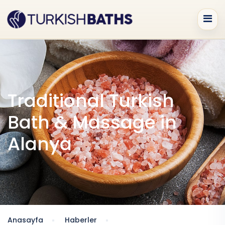
Traditional Turkish
Bath & Massage in
Alanya
Anasayfa
Haberler