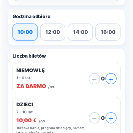
Godzina odbioru
10:00
12:00
14:00
16:00
Liczba biletów
NIEMOWLĘ
−
+
1 - 6 lat
0
ZA DARMO
/os.
DZIECI
7 - 10 lat
−
+
0
10,00 €
/os.
Turecka łaźnia, program dziecięcy, hamam,
jacuzzi, strefa opalania