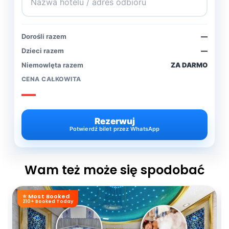
Dorośli razem
—
Dzieci razem
—
Niemowlęta razem
ZA DARMO
CENA CAŁKOWITA
—
Rezerwuj
Potwierdź bilet przez WhatsApp
Wam też może się spodobać
⭐ Most Booked
210+ Booked Today