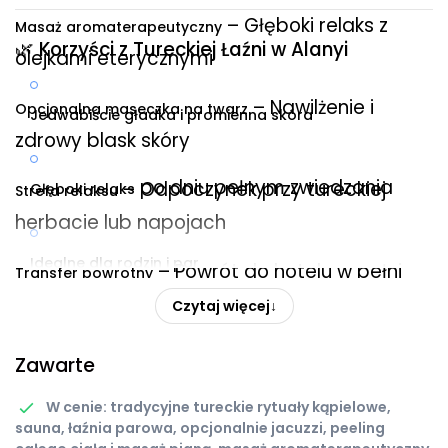
– Głęboki relaks z
Masaż aromaterapeutyczny
🌿 Korzyści z Tureckiej Łaźni w Alanyi
olejkami eterycznymi
– Nawilżenie i
Opcjonalna maseczka na twarz
Jedwabiście gładka i promienna skóra
zdrowy blask skóry
po dniu pełnym zwiedzania
– Odpoczynek przy tureckiej
Głęboki relaks
Strefa relaksu
herbacie lub napojach
Idealne dla rodzin i par
– Powrót do hotelu w pełni
Transfer powrotny
odprężonym
Czytaj więcej
↓
– Profesjonalna
Autentyczne i higieniczne
Zawarte
obsługa w czystym otoczeniu
W cenie: tradycyjne tureckie rytuały kąpielowe,
sauna, łaźnia parowa, opcjonalnie jacuzzi, peeling