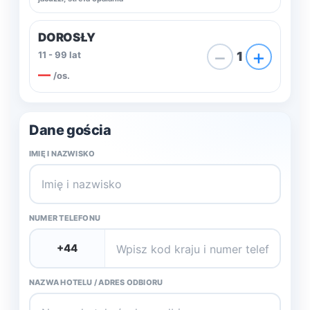
DOROSŁY
−
+
11 - 99 lat
1
—
/os.
Dane gościa
IMIĘ I NAZWISKO
NUMER TELEFONU
NAZWA HOTELU / ADRES ODBIORU