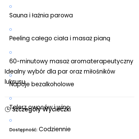
Sauna i łaźnia parowa
Peeling całego ciała i masaż pianą
60-minutowy masaż aromaterapeutyczny
Idealny wybór dla par oraz miłośników
luksusu.
Napoje bezalkoholowe
Talerz owoców i wino
🕒 Szczegóły Wycieczki
Codziennie
Dostępność: