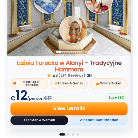
Łaźnia Turecka w Alanyi – Tradycyjne
Hammam
★
•
(214 Reviews)
2H
4.8
Free Hotel
🚐
✔
🎫
Ladies & Gents
Online Ticket
Transfer
12
€
€17
Save 29%
/person
View Details
⚡
✔
For Men & Women
Instant Confirmation