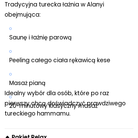
Tradycyjna turecka łaźnia w Alanyi
obejmująca:
Saunę i łaźnię parową
Peeling całego ciała rękawicą kese
Masaż pianą
Idealny wybór dla osób, które po raz
pierwszy chcą doświadczyć prawdziwego
20-minutowy klasyczny masaż
tureckiego hammamu.
🔸 Pakiet Relax