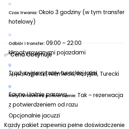
Około 3 godziny (w tym transfer
Czas trwania:
hotelowy)
09:00 – 22:00
Odbiór i transfer:
klimatyzowanymi pojazdami
✅ Cena Obejmuje
Tradycyjne rytuały tureckiej łaźni
Angielski, Niemiecki, Rosyjski, Turecki
Języki:
Saunę i łaźnię parową
Tak – rezerwacja
Natychmiastowe potwierdzenie:
z potwierdzeniem od razu
Opcjonalnie jacuzzi
Każdy pakiet zapewnia pełne doświadczenie