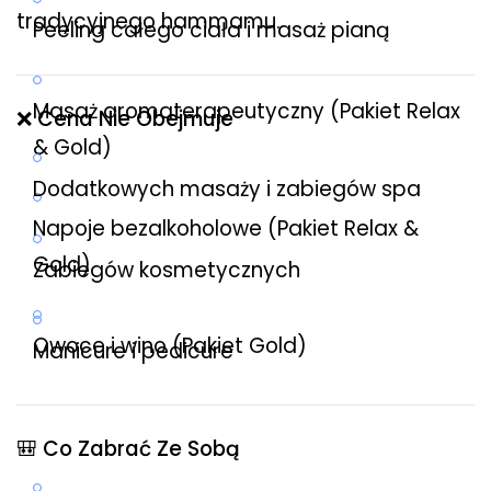
tradycyjnego hammamu.
Peeling całego ciała i masaż pianą
Masaż aromaterapeutyczny (Pakiet Relax
❌ Cena Nie Obejmuje
& Gold)
Dodatkowych masaży i zabiegów spa
Napoje bezalkoholowe (Pakiet Relax &
Gold)
Zabiegów kosmetycznych
Owoce i wino (Pakiet Gold)
Manicure i pedicure
🎒 Co Zabrać Ze Sobą