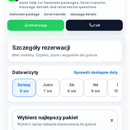
Quick help for hammam packages, hotel transfer,
massage details and reservation questions.
Hammam package
Hotel transfer
Massage details
WhatsApp
Call
Szczegóły rezerwacji
Bilet mobilny. Szybko, jasno i wygodnie dla gościa.
Data wizyty
Sprawdź dostępne daty
Dzisiaj
Jutro
Sb
Nd
Pn
6 sie
7 sie
8 sie
9 sie
10 sie
Wybierz najlepszy pakiet
▾
Wybierz opcję najlepiej dopasowaną do gościa