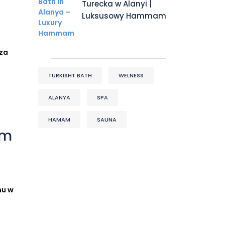
Turecka w Alanyi |
Luksusowy Hammam
sza
TURKISHT BATH
WELNESS
ALANYA
SPA
HAMAM
SAUNA
am
mu w