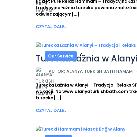
Pakiet Pure Relax Hammam – Tradycyjna Łaźni
tradycyjna łaźnia turecka powinna znaleźć si
odwiedzającym[...]
CZYTAJ DALEJ
A
Turecka Łaźnia w Alanyi
Our Service
AUTOR:
ALANYA TURKISH BATH HAMAM
Turecka Łaźnia w Alanyi – Tradycja i Relaks 
wakacji. Na www.alanyaturkishbath.com tra
turecka[...]
CZYTAJ DALEJ