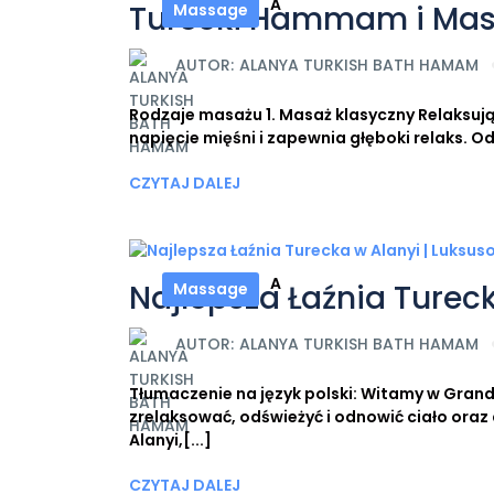
A
Turecki Hammam i Mas
Massage
AUTOR:
ALANYA TURKISH BATH HAMAM
Rodzaje masażu 1. Masaż klasyczny Relaksują
napięcie mięśni i zapewnia głęboki relaks. Od
CZYTAJ DALEJ
A
Najlepsza Łaźnia Ture
Massage
AUTOR:
ALANYA TURKISH BATH HAMAM
Tłumaczenie na język polski: Witamy w Grand 
zrelaksować, odświeżyć i odnowić ciało or
Alanyi,[...]
CZYTAJ DALEJ