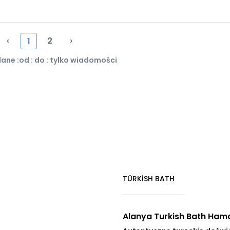
‹
2
›
1
ane :od : do : tylko wiadomości
TÜRKİSH BATH
Alanya Turkish Bath Ha