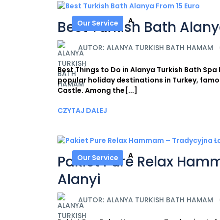
A
Best Turkish Bath Alany
Our Service
AUTOR:
ALANYA TURKISH BATH HAMAM
Best Things to Do in Alanya Turkish Bath S
popular holiday destinations in Turkey, famous
Castle. Among the[...]
CZYTAJ DALEJ
A
Pakiet Pure Relax Ham
Our Service
Alanyi
AUTOR:
ALANYA TURKISH BATH HAMAM