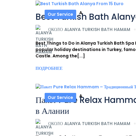
A
Best Turkish Bath Alany
Our Service
ОКОЛО
ALANYA TURKISH BATH HAMAM
Best Things to Do in Alanya Turkish Bath S
popular holiday destinations in Turkey, famous
Castle. Among the[...]
ПОДРОБНЕЕ
A
Пакет Pure Relax Hamma
Our Service
в Алании
ОКОЛО
ALANYA TURKISH BATH HAMAM