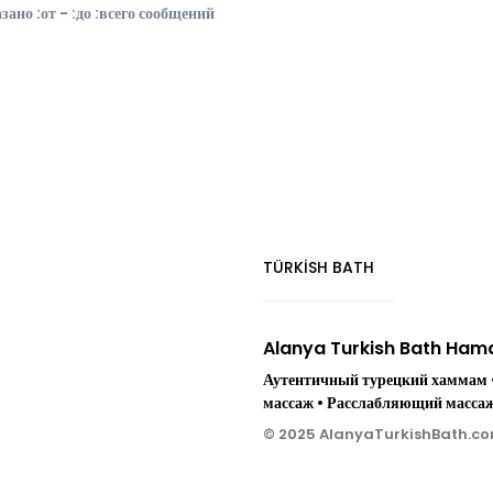
зано :от - :до :всего сообщений
TÜRKİSH BATH
Alanya Turkish Bath Ha
Аутентичный турецкий хаммам •
массаж • Расслабляющий масса
© 2025 AlanyaTurkishBath.com