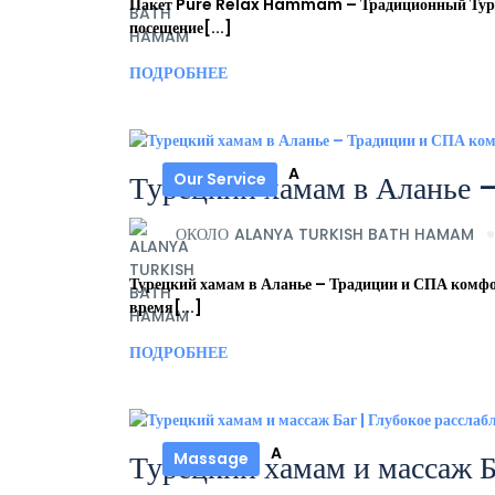
Пакет Pure Relax Hammam – Традиционный Турец
посещение[...]
ПОДРОБНЕЕ
A
Турецкий хамам в Аланье 
Our Service
ОКОЛО
ALANYA TURKISH BATH HAMAM
Турецкий хамам в Аланье – Традиции и СПА комфор
время[...]
ПОДРОБНЕЕ
A
Турецкий хамам и массаж Б
Massage