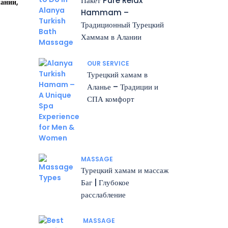
Пакет Pure Relax
ании,
Hammam –
Традиционный Турецкий
Хаммам в Алании
OUR SERVICE
Турецкий хамам в
Аланье – Традиции и
СПА комфорт
MASSAGE
Турецкий хамам и массаж
Баг | Глубокое
расслабление
MASSAGE