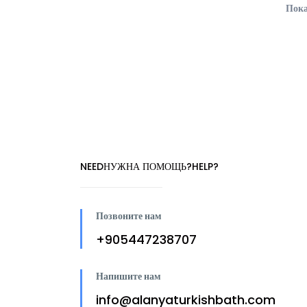
Пока
NEEDНУЖНА ПОМОЩЬ?HELP?
Позвоните нам
+905447238707
Напишите нам
info@alanyaturkishbath.com