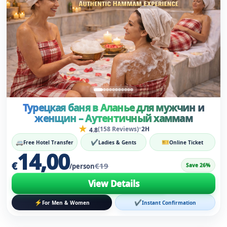
Турецкая баня в Аланье для мужчин и
женщин – Аутентичный хаммам
★
•
(158 Reviews)
2H
4.8
🚐
✔
🎫
Free Hotel Transfer
Ladies & Gents
Online Ticket
14,00
€
€19
Save 26%
/person
View Details
⚡
✔
For Men & Women
Instant Confirmation