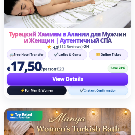
Турецкий Хаммам в Алании для Мужчин
и Женщин | Аутентичный СПА
★
•
(112 Reviews)
2H
4.8
🚐
✔
🎫
Free Hotel Transfer
Ladies & Gents
Online Ticket
17,50
€
€23
Save 24%
/person
View Details
⚡
✔
For Men & Women
Instant Confirmation
⭐ Top Rated
Guest Favorite