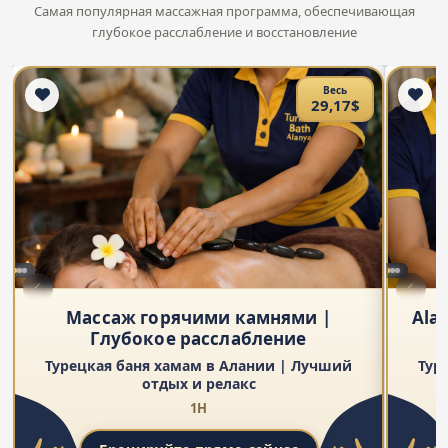
Самая популярная массажная программа, обеспечивающая
глубокое расслабление и восстановление
Весь
29,17$
Массаж горячими камнями |
Ala
Глубокое расслабление
Турецкая баня хамам в Алании | Лучший
Тур
отдых и релакс
1H