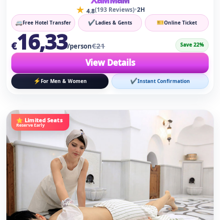
★
•
(193 Reviews)
2H
4.8
🚐
✔
🎫
Free Hotel Transfer
Ladies & Gents
Online Ticket
16,33
€
€21
Save 22%
/person
View Details
⚡
✔
For Men & Women
Instant Confirmation
⭐ Limited Seats
Reserve Early