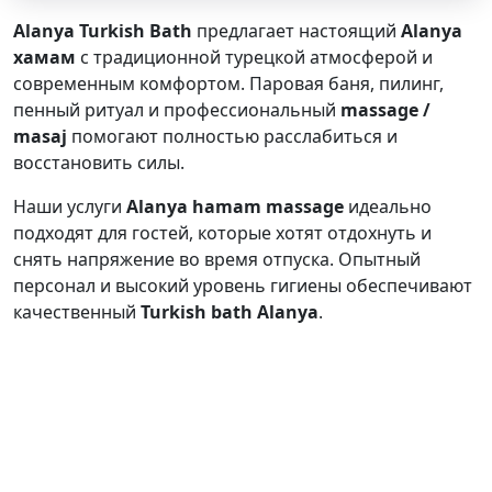
Alanya Turkish Bath
предлагает настоящий
Alanya
хамам
с традиционной турецкой атмосферой и
современным комфортом. Паровая баня, пилинг,
пенный ритуал и профессиональный
massage /
masaj
помогают полностью расслабиться и
восстановить силы.
Наши услуги
Alanya hamam massage
идеально
подходят для гостей, которые хотят отдохнуть и
снять напряжение во время отпуска. Опытный
персонал и высокий уровень гигиены обеспечивают
качественный
Turkish bath Alanya
.
Хамам расположен в центре Алании и является
отличным выбором для тех, кто ищет традиционный
турецкий хамам и массаж.
Забронируйте свой визит в Alanya Turkish Bath