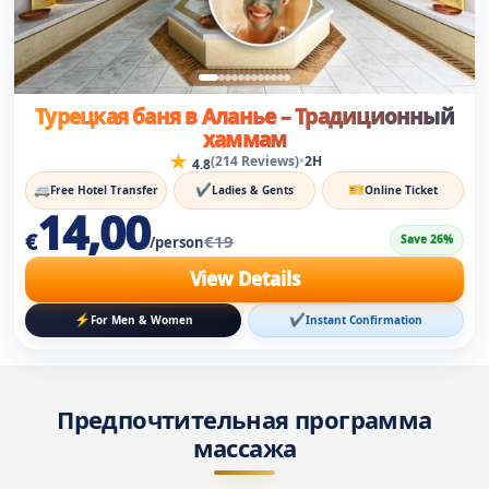
Турецкая баня в Аланье – Традиционный
хаммам
★
•
(214 Reviews)
2H
4.8
🚐
✔
🎫
Free Hotel Transfer
Ladies & Gents
Online Ticket
14,00
€
€19
Save 26%
/person
View Details
⚡
✔
For Men & Women
Instant Confirmation
Предпочтительная программа
массажа