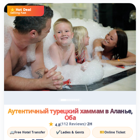
⭐ Hot Deal
Selling Fast
Аутентичный турецкий хаммам в Аланье,
Оба
★
•
(112 Reviews)
2H
4.8
🚐
✔
🎫
Free Hotel Transfer
Ladies & Gents
Online Ticket