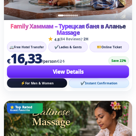
Family Хаммам – Турецкая баня в Аланье
Massage
★
•
(84 Reviews)
2H
4.8
🚐
✔
🎫
Free Hotel Transfer
Ladies & Gents
Online Ticket
16,33
€
€21
Save 22%
/person
View Details
⚡
✔
For Men & Women
Instant Confirmation
⭐ Top Rated
Guest Favorite