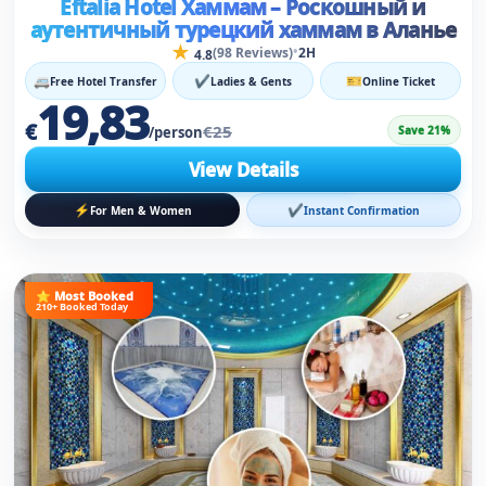
Eftalia Hotel Хаммам – Роскошный и
аутентичный турецкий хаммам в Аланье
★
•
(98 Reviews)
2H
4.8
🚐
✔
🎫
Free Hotel Transfer
Ladies & Gents
Online Ticket
19,83
€
€25
Save 21%
/person
View Details
⚡
✔
For Men & Women
Instant Confirmation
⭐ Most Booked
210+ Booked Today