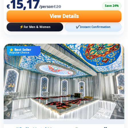
15,17
€
€20
Save 24%
/person
View Details
⚡
✔
For Men & Women
Instant Confirmation
⭐ Best Seller
Popular Choice