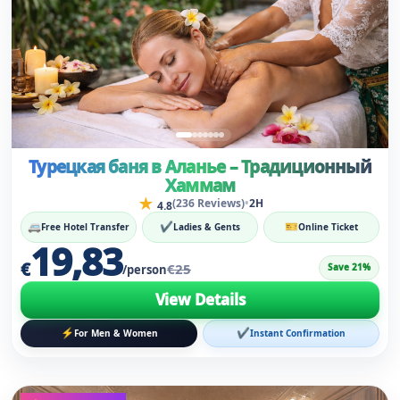
Турецкая баня в Аланье – Традиционный
Хаммам
★
•
(236 Reviews)
2H
4.8
🚐
✔
🎫
Free Hotel Transfer
Ladies & Gents
Online Ticket
19,83
€
€25
Save 21%
/person
View Details
⚡
✔
For Men & Women
Instant Confirmation