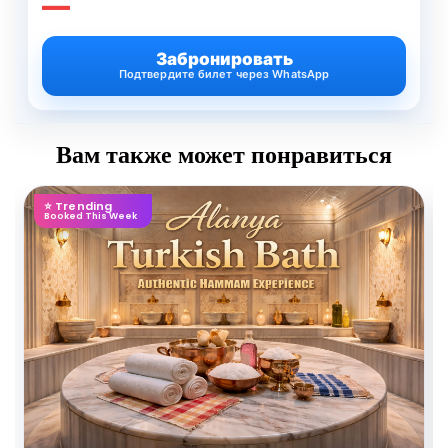
—
Забронировать
Подтвердите билет через WhatsApp
Вам также может понравиться
⭐ Trending
Booked This Week