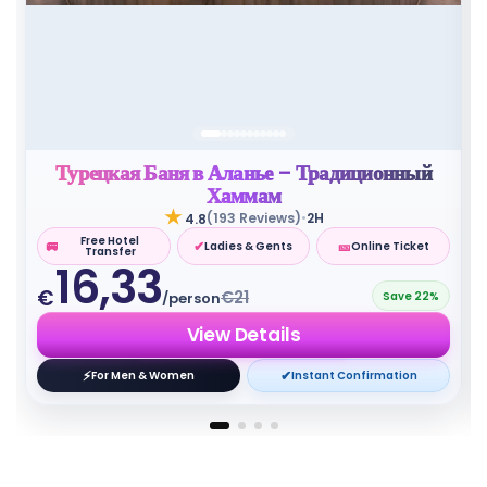
Турецкая Баня в Аланье – Традиционный
Хаммам
★
•
(193 Reviews)
2H
4.8
Free Hotel
🚐
✔
🎫
Ladies & Gents
Online Ticket
Transfer
16,33
€
€21
Save 22%
/person
View Details
⚡
✔
For Men & Women
Instant Confirmation