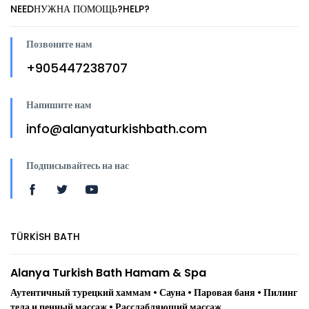
NEEDНУЖНА ПОМОЩЬ?HELP?
Позвоните нам
+905447238707
Напишите нам
info@alanyaturkishbath.com
Подписывайтесь на нас
TÜRKİSH BATH
Alanya Turkish Bath Hamam & Spa
Аутентичный турецкий хаммам • Сауна • Паровая баня • Пилинг
тела и пенный массаж • Расслабляющий массаж