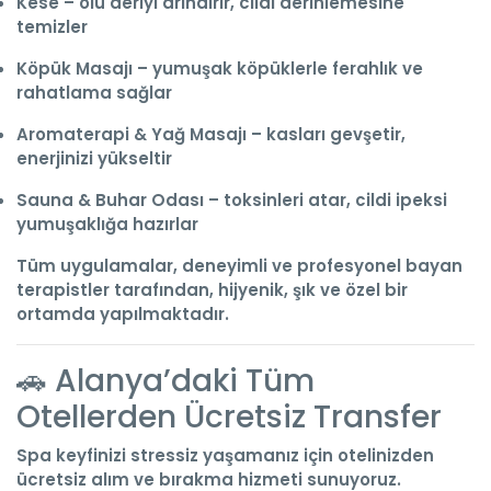
Kese
– ölü deriyi arındırır, cildi derinlemesine
temizler
Köpük Masajı
– yumuşak köpüklerle ferahlık ve
rahatlama sağlar
Aromaterapi & Yağ Masajı
– kasları gevşetir,
enerjinizi yükseltir
Sauna & Buhar Odası
– toksinleri atar, cildi ipeksi
yumuşaklığa hazırlar
Tüm uygulamalar,
deneyimli ve profesyonel bayan
terapistler
tarafından, hijyenik, şık ve özel bir
ortamda yapılmaktadır.
🚗 Alanya’daki Tüm
Otellerden Ücretsiz Transfer
Spa keyfinizi stressiz yaşamanız için
otelinizden
ücretsiz alım ve bırakma hizmeti
sunuyoruz.