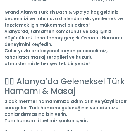
HAMAM
03/07/2026
Grand Alanya Turkish Bath & Spa’ya hoş geldiniz
—
bedeninizi ve ruhunuzu dinlendirmek, yenilemek ve
tazelemek için mükemmel bir adres!
Alanya’da, tamamen konforunuz ve sağlığınız
düşünülerek tasarlanmış
gerçek Osmanlı Hamamı
deneyimini
keşfedin.
Güler yüzlü
profesyonel bayan personelimiz
,
rahatlatıcı masaj terapileri ve huzurlu
atmosferimizle her şey tek bir yerde!
💆‍♀️ Alanya’da Geleneksel Türk
Hamamı & Masaj
Sıcak mermer hamamımıza adım atın ve yüzyıllardır
süregelen Türk hamamı geleneğinin vücudunuzu
canlandırmasına izin verin.
Tam hamam ritüelimiz şunları içerir: