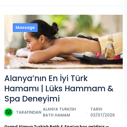
A
Massage
Alanya’nın En İyi Türk
Hamamı | Lüks Hammam &
Spa Deneyimi
ALANYA TURKISH
TARİH
TARAFINDAN
BATH HAMAM
03/07/2026
Grand Alanya Turkish Bath & Spa’ya hoş geldiniz —