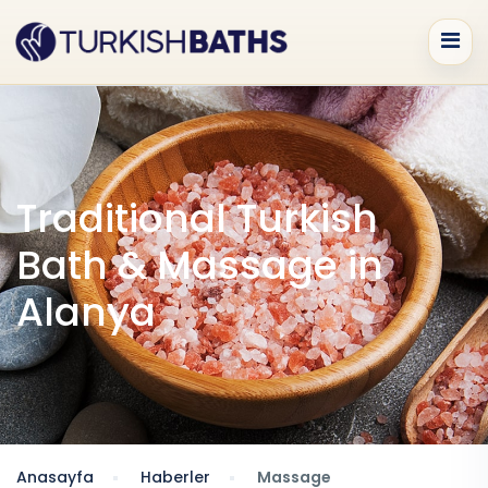
Traditional Turkish
Bath & Massage in
Alanya
Anasayfa
Haberler
Massage